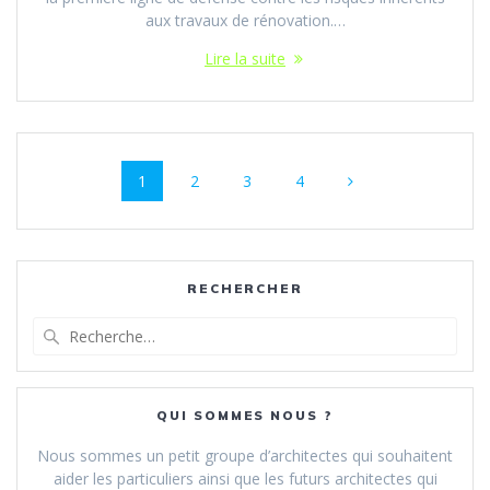
aux travaux de rénovation.…
Lire la suite
Navigation
Page
Page
Page
Page
1
2
3
4
au
sein
des
RECHERCHER
articles
Recherche
pour
:
QUI SOMMES NOUS ?
Nous sommes un petit groupe d’architectes qui souhaitent
aider les particuliers ainsi que les futurs architectes qui