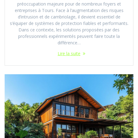
préoccupation majeure pour de nombreux foyers et
entreprises à Tours. Face à l’augmentation des risques
d’intrusion et de cambriolage, il devient essentiel de
s’équiper de systèmes de protection fiables et performants.
Dans ce contexte, les solutions proposées par des
professionnels expérimentés peuvent faire toute la
différence…
Lire la suite