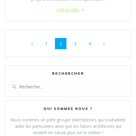
Lire la suite
Navigation
Page
Page
Page
Page
1
2
3
4
au
sein
des
RECHERCHER
articles
Recherche
pour
:
QUI SOMMES NOUS ?
Nous sommes un petit groupe d’architectes qui souhaitent
aider les particuliers ainsi que les futurs architectes qui
veulent en savoir plus sur le métier !