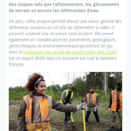
des risques tels que l’affaissement, les glissements
de terrain ou encore les infiltrations d’eau.
De plus, cette analyse permet d’avoir une vision globale des
différentes couches du sol afin de déterminer si celles-ci
peuvent soutenir une structure sans incident. Elle prend
également en considération les paramètres géologiques,
géotechniques et environnementaux qui entrent en jeu
dans la
réalisation d’un projet de construction
.
Géo Study
est un expert dédié dans ce domaine sur tout le territoire
français.