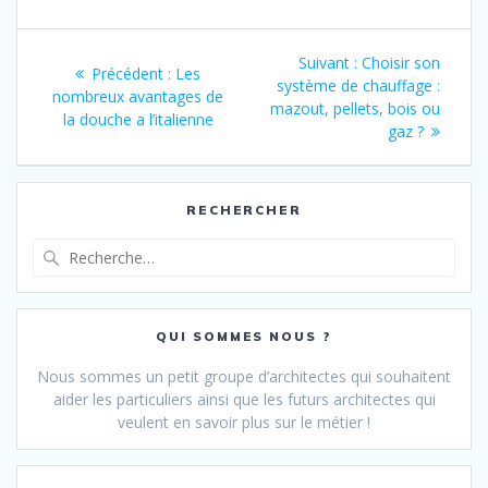
Navigation
Article
Suivant :
Choisir son
Article
Précédent :
Les
de
suivant
système de chauffage :
précédent
nombreux avantages de
:
mazout, pellets, bois ou
:
la douche a l’italienne
l’article
gaz ?
RECHERCHER
Recherche
pour
:
QUI SOMMES NOUS ?
Nous sommes un petit groupe d’architectes qui souhaitent
aider les particuliers ainsi que les futurs architectes qui
veulent en savoir plus sur le métier !